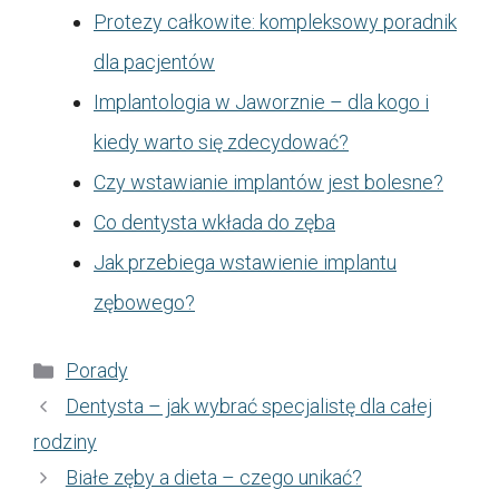
Protezy całkowite: kompleksowy poradnik
dla pacjentów
Implantologia w Jaworznie – dla kogo i
kiedy warto się zdecydować?
Czy wstawianie implantów jest bolesne?
Co dentysta wkłada do zęba
Jak przebiega wstawienie implantu
zębowego?
Kategorie
Porady
Dentysta – jak wybrać specjalistę dla całej
rodziny
Białe zęby a dieta – czego unikać?